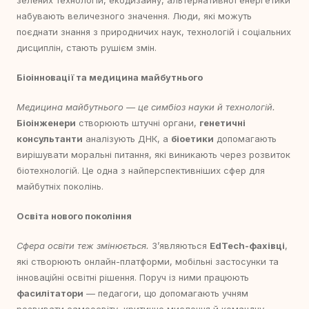
зелених технологій, екодизайну, альтернативної енергетики
набувають величезного значення. Люди, які можуть
поєднати знання з природничих наук, технологій і соціальних
дисциплін, стають рушієм змін.
Біоінновації та медицина майбутнього
Медицина майбутнього — це симбіоз науки й технологій.
Біоінженери
створюють штучні органи,
генетичні
консультанти
аналізують ДНК, а
біоетики
допомагають
вирішувати моральні питання, які виникають через розвиток
біотехнологій. Це одна з найперспективніших сфер для
майбутніх поколінь.
Освіта нового покоління
Сфера освіти теж змінюється.
З’являються
EdTech-фахівці
,
які створюють онлайн-платформи, мобільні застосунки та
інноваційні освітні рішення. Поруч із ними працюють
фасилітатори
— педагоги, що допомагають учням