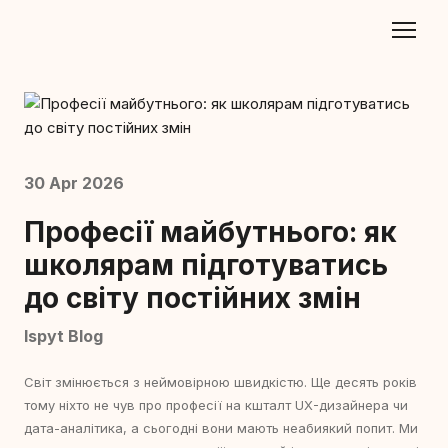
30 Apr 2026
Професії майбутнього: як
школярам підготуватись
до світу постійних змін
Ispyt Blog
Світ змінюється з неймовірною швидкістю. Ще десять років
тому ніхто не чув про професії на кшталт UX-дизайнера чи
дата-аналітика, а сьогодні вони мають неабиякий попит. Ми