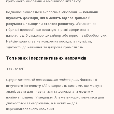
критичного мислення й емоційного інтелекту.
Водночас змінюється екологічне мислення —
компанії
шукають фахівців, які мислять відповідально
й
розуміють принципи сталого розвитку
. З’являються
гібридні професії, що поєднують різні сфери знань —
наприклад, біоінженер-дизайнер або юрист із кібербезпеки.
Найціннішою стає не конкретна посада, а гнучкість,
здатність до навчання та цифрова грамотність.
Топ нових і перспективних напрямків
Технології
Сфера технологій розвивається найшвидше.
Фахівці зі
штучного інтелекту
(AI) створюють системи, що можуть
аналізувати дані, навчатися та допомагати людям у
прийнятті рішень. У медицині AI вже використовується для
діагностики захворювань, а в освіті — для
персоналізованого навчання.