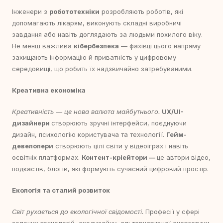
Інженери з
робототехніки
розробляють роботів, які
допомагають лікарям, виконують складні виробничі
завдання або навіть доглядають за людьми похилого віку.
Не менш важлива
кібербезпека
— фахівці цього напряму
захищають інформацію й приватність у цифровому
середовищі, що робить їх надзвичайно затребуваними.
Креативна економіка
Креативність — це нова валюта майбутнього.
UX/UI-
дизайнери
створюють зручні інтерфейси, поєднуючи
дизайн, психологію користувача та технології.
Гейм-
девелопери
створюють цілі світи у відеоіграх і навіть
освітніх платформах.
Контент-кріейтори —
це автори відео,
подкастів, блогів, які формують сучасний цифровий простір.
Екологія та сталий розвиток
Світ рухається до екологічної свідомості.
Професії у сфері