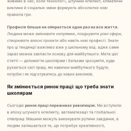
живемо в час, коли технології, штучний інтелект, кліматичні
виклики й соціальні зміни формують абсолютно нові
правила гри.
Професія більше не обирається один раз на все життя.
Людина може
змінювати напрямки
,
поєднувати різні сфери
,
створювати власні проєкти
або навіть нові професії. Знати
про ці тенденції важливо вже у шкільному віці, адже саме
зараз можна закласти основу для майбутнього. Мета цієї
статті — допомогти школярам і батькам зрозуміти, куди
рухається світ праці, які навички майбутнього будуть
потрібні і як підготуватись до нових викликів.
Як змінюється ринок праці: що треба знати
школярам
Сьогодні
ринок праці переживає революцію.
Ми вступили
в епоху штучного інтелекту, автоматизації та глобальної
співпраці. Машини можуть виконувати рутинні завдання, а
людям залишається те, що потребує креативності,