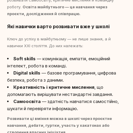
розвивати самоосвіту, критичне мислення й командну
роботу.
Освіта майбутнього — це навчання через
проєкти, дослідження й співпрацю.
Які навички варто розвивати вже у школі
Ключ до успіху в майбутньому — не лише знання, а й
навички ХХІ століття. До них належать:
Soft skills
— комунікація, емпатія, емоційний
інтелект, робота в команді.
Digital skills
— базове програмування, цифрова
безпека, робота з даними.
Креативність і критичне мислення
, що
допомагають вирішувати нестандартні завдання.
Самоосвіта
— здатність навчатися самостійно,
шукати й перевіряти інформацію.
Розвивати ці вміння можна в школі через проєктне
навчання, дебати, гуртки, участь у хакатонах або
створення власних ініціатив.