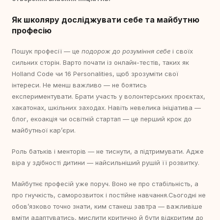
Як школяру досліджувати себе та майбутню
професію
Пошук професії — це
подорож до розуміння себе
і своїх
сильних сторін. Варто почати із онлайн-тестів, таких як
Holland Code чи 16 Personalities, щоб зрозуміти свої
інтереси. Не менш важливо — не боятись
експериментувати. Брати участь у волонтерських проєктах,
хакатонах, шкільних заходах. Навіть невелика ініціатива —
блог, екоакція чи освітній стартап — це перший крок до
майбутньої кар’єри.
Роль батьків і менторів — не тиснути, а підтримувати. Адже
віра у здібності дитини — найсильніший рушій її розвитку.
Майбутнє професій уже поруч. Воно не про стабільність, а
про гнучкість, саморозвиток і постійне навчання.Сьогодні не
обов’язково точно знати, ким станеш завтра — важливіше
вміти адаптуватись, мислити критично й бути відкритим до