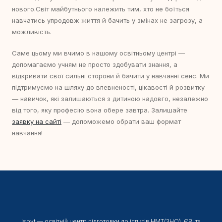
нового.Світ майбутнього належить тим, хто не боїться
навчатись упродовж життя й бачить у змінах не загрозу, а
можливість.
Саме цьому ми вчимо в нашому освітньому центрі —
допомагаємо учням не просто здобувати знання, а
відкривати свої сильні сторони й бачити у навчанні сенс. Ми
підтримуємо на шляху до впевненості, цікавості й розвитку
— навичок, які залишаються з дитиною надовго, незалежно
від того, яку професію вона обере завтра. Залишайте
заявку на сайті
— допоможемо обрати ваш формат
навчання!
Ispyt — освітній центр підготовки до іспитів НМТ(ЗНО), ЄВІ та