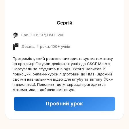
Сергій
Бал ЗНО: 197; НМТ: 200
Досвід: 4 роки, 100+ учнів
Програміст, який реально використовує математику
на практиці. Готував декількох учнів до GSCE Math з
Португалії та студентів в Kings Oxford. Записав 2
повноцінні онлайн-курси підготовки до НМТ. Відомий
своїми навчальними відео для ютубу та тіктоку (10к+
підписників). Пояснить, де ж справді пригодиться
математика, і добряче змотивує.
Пробний урок