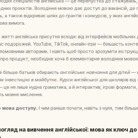
одих спеціалістів англійська — це перепустка до стажувань
дних проєктів. Володіння мовою дає доступ до вакансій, де 
ь, а також відкриває шлях до грантів і конкурсів, у яких англ
кова вимога.
житті англійська присутня всюди: від інтерфейсів мобільних 
час подорожей. YouTube, TikTok, онлайн-ігри — більшість конт
омовними авторами. І навіть щоб просто зрозуміти інструкц
 про продукт, необхідне хоча б елементарне володіння мово
і більше батьків обирають
англійське навчання для дітей
— н
як інвестицію в майбутнє
. Курси англійської для школярів від
— це не лише нудна граматика, а й інтерактив, ігрові формати
ють мовне мислення.
е мова доступу.
І чим раніше почати, навіть з нуля, тим біл
погляд на вивчення англійської: мова як ключ до
й