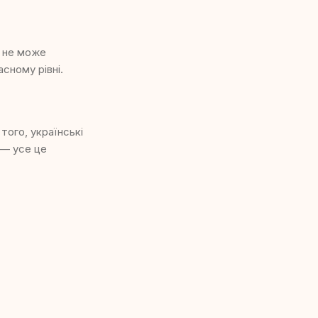
, не може
сному рівні.
того, українські
 — усе це