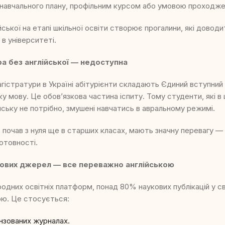
 навчального плану, профільним курсом або умовою проходже
ійської на етапі шкільної освіти створює прогалини, які довод
в університеті.
ра без англійської — недоступна
гістратури в Україні абітурієнти складають Єдиний вступний і
у мову. Це обов’язкова частина іспиту. Тому студенти, які в 
йську не потрібно, змушені навчатись в авральному режимі.
о почав з нуля ще в старших класах, мають значну перевагу — 
готовності.
ових джерел — все переважно англійською
одних освітніх платформ, понад 80% наукових публікацій у св
ою. Це стосується:
нзованих журналах.