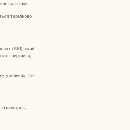
ння практики.
иться терміново
спит (ЄВІ), який
школі вирішили,
як у знаннях, так
іті виходять