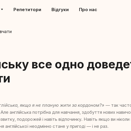
Репетитори
Відгуки
Про нас
йську все одно довед
ти
глійська, якщо я не планую жити за кордоном?»
— так част
Але англійська потрібна для навчання, здобуття нових навичо
звитку, подорожей і навіть відпочинку. Навіть якщо ви ніколи
ня англійської неодмінно стане у пригоді — і не раз.