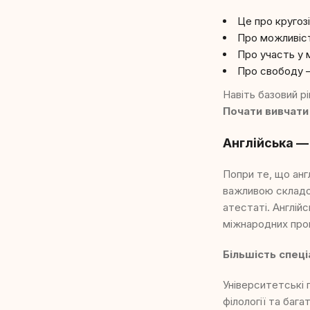
Це про кругозі
Про можливіст
Про участь у 
Про свободу —
Навіть базовий р
Почати вивчати 
Англійська —
Попри те, що ан
важливою складов
атестаті. Англій
міжнародних прог
Більшість спец
Університетські 
філології та баг