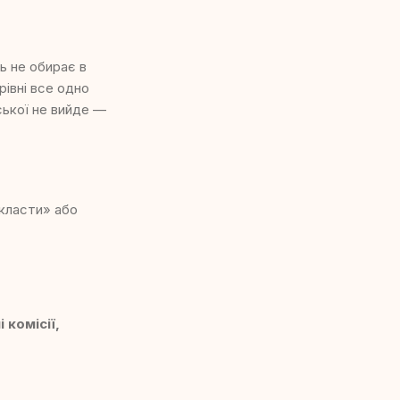
нь не обирає в
рівні все одно
йської не вийде —
дкласти» або
 комісії,