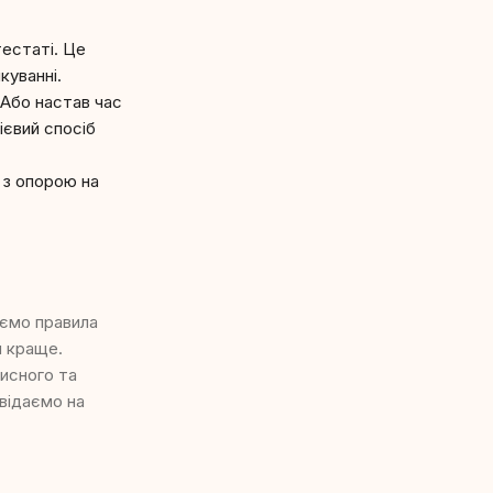
тестаті. Це
куванні.
 Або настав час
ієвий спосіб
 з опорою на
юємо правила
я краще.
исного та
відаємо на