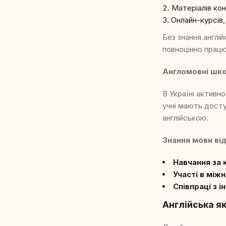
Матеріалів ко
Онлайн-курсів,
Без знання англі
повноцінно працю
Англомовні школ
В Україні активн
учні мають досту
англійською.
Знання мови від
Навчання за
Участі в між
Співпраці з 
Англійська я