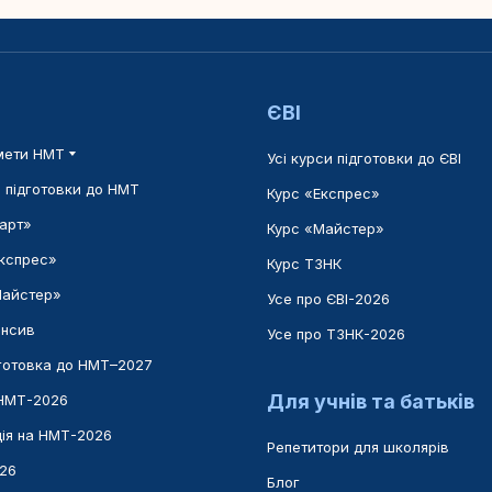
ЄВІ
мети НМТ
Усі курси підготовки до ЄВІ
и підготовки до НМТ
Курс «Експрес»
арт»
Курс «Майстер»
Експрес»
Курс ТЗНК
Майстер»
Усе про ЄВІ-2026
енсив
Усе про ТЗНК-2026
дготовка до НМТ–2027
Для учнів та батьків
 НМТ-2026
ія на НМТ-2026
Репетитори для школярів
026
Блог