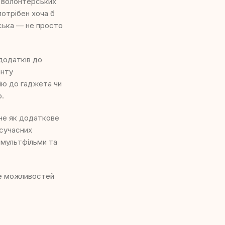
, волонтерських
потрібен хоча б
ійська — не просто
додатків до
енту
ію до гаджета чи
ю.
е як додаткове
 сучасних
, мультфільми та
ьше можливостей