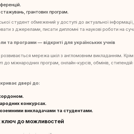
нференцій.
 стажувань, грантових програм.
йської студент обмежений у доступі до актуальної інформації
вати з джерелами, писати дипломні та наукові роботи на суча
и та програми — відкриті для українських учнів
о розвивається мережа шкіл з англомовним викладанням. Крім 
п до міжнародних програм, онлайн-курсів, обмінів, стипендій
криває двері до:
 кордоном.
народних конкурсах.
іноземними викладачами та студентами.
к ключ до можливостей