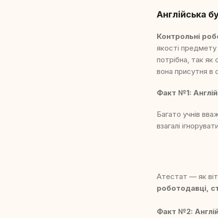
Англійська б
Контрольні роб
якості предмету 
потрібна, так як 
вона присутня в о
Факт №1: Англій
Багато учнів вва
взагалі ігнорува
Атестат — як віт
роботодавці, с
Факт №2: Англій