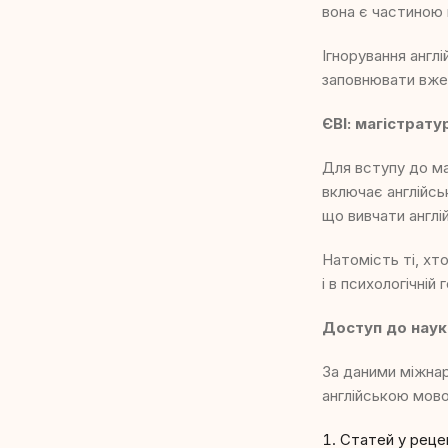
вона є частиною
Ігнорування англ
заповнювати вже 
ЄВІ: магістрату
Для вступу до ма
включає англійськ
що вивчати англі
Натомість ті, хт
і в психологічній 
Доступ до наук
За даними міжнар
англійською мов
Статей у реце