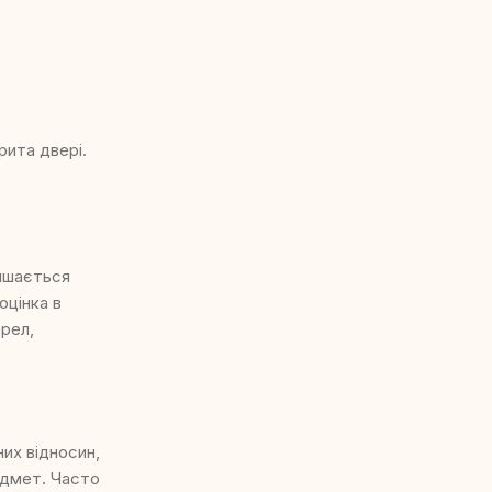
рита двері.
лишається
оцінка в
ерел,
их відносин,
редмет. Часто