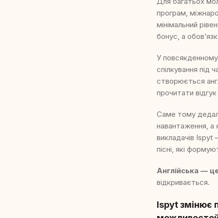
Для багатьох мол
програм, міжнаро
мінімальний рівен
бонус, а обов’яз
У повсякденному 
спілкування під 
створюється англ
прочитати відгук
Саме тому дедал
навантаження, а
викладачів Ispyt 
пісні, які форму
Англійська — ц
відкривається.
Ispyt змінює 
можливосте