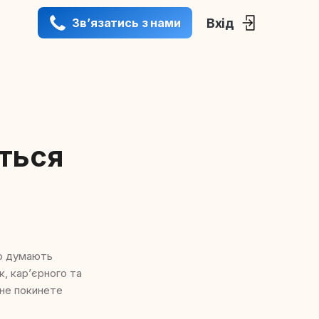
Вхід
Звʼязатись з нами
еться
о думають
к, кар’єрного та
 не покинете