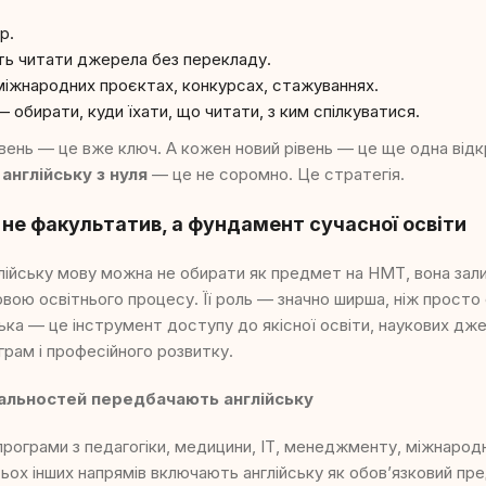
р.
ь читати джерела без перекладу.
міжнародних проєктах, конкурсах, стажуваннях.
 обирати, куди їхати, що читати, з ким спілкуватися.
івень — це вже ключ. А кожен новий рівень — це ще одна відк
англійську з нуля
— це не соромно. Це стратегія.
 не факультатив, а фундамент сучасної освіти
глійську мову можна не обирати як предмет на НМТ, вона за
ою освітнього процесу. Її роль — значно ширша, ніж просто 
ська — це інструмент доступу до якісної освіти, наукових дж
рам і професійного розвитку.
іальностей передбачають англійську
програми з педагогіки, медицини, ІТ, менеджменту, міжнародн
атьох інших напрямів включають англійську як обов’язковий п