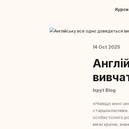
Курси
14 Oct 2025
Англі
вивча
Ispyt Blog
«Навіщо мені ан
старшокласники. 
особистісного ро
межі країни, знан