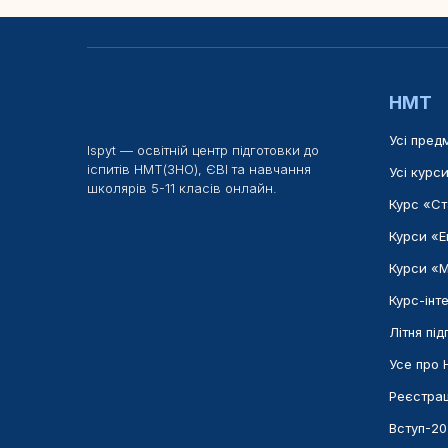
НМТ
Усі пред
Ispyt — освітній центр підготовки до
іспитів НМТ(ЗНО), ЄВІ та навчання
Усі курс
школярів 5-11 класів онлайн.
Курс «Ст
Курси «
Курси «
Курс-інт
Літня пі
Усе про
Реєстрац
Вступ-2