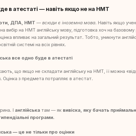
уде в атестаті — навіть якщо не на НМТ
оти, ДПА, НМТ
— всюди є іноземна мова
. Навіть якщо уче
на вибір на НМТ англійську мову, підготовка хоч на базовому 
оцінка впливає на загальний результат. Тобто, уникнути англі
світній системі на всіх рівнях.
ська все одно буде в атестаті
жають, що якщо не складати англійську на НМТ, її можна «ві
ти. Оцінка з предмета потрапляє в атестат.
рина. І
англійська
там — як
вивіска, яку бачать приймальні
типендіальні програми.
ська — це не тільки про оцінки