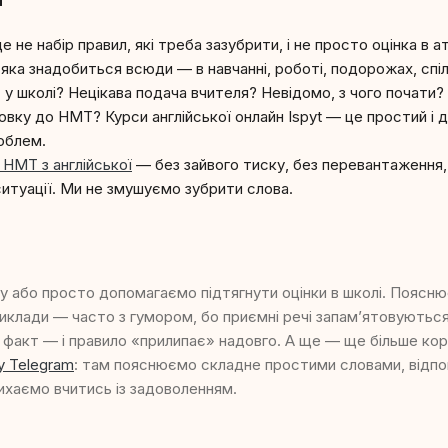
е не набір правил, які треба зазубрити, і не просто оцінка в а
 яка знадобиться всюди — в навчанні, роботі, подорожах, спіл
 у школі? Нецікава подача вчителя? Невідомо, з чого почати?
овку до НМТ? Курси англійської онлайн Ispyt — це простий і д
облем.
 НМТ з англійської
— без зайвого тиску, без перевантаження,
ситуації. Ми не змушуємо зубрити слова.
у або просто допомагаємо підтягнути оцінки в школі. Поясн
иклади — часто з гумором, бо приємні речі запам’ятовуютьс
факт — і правило «прилипає» надовго. А ще — ще більше кор
у Telegram
: там пояснюємо складне простими словами, відпо
ихаємо вчитись із задоволенням.