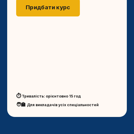
Придбати курс
⏱️
Тривалість: орієнтовно 15 год
🧑‍🏫
Для викладачів усіх спеціальностей