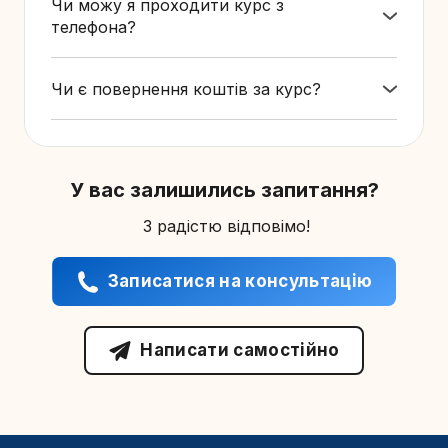
Чи можу я проходити курс з
на проходження знадобиться
орієнтовно 15
телефона?
годин.
Так,
курс доступний на всіх пристроях — ви
можете навчатися з комп'ютера, планшета чи
Чи є повернення коштів за курс?
телефона.
Так,
ви можете повернути 100% коштів у перші
24 години після покупки курсу, якщо він вам не
підійде.
У вас залишились запитання?
З радістю відповімо!
Записатися на консультацію
Написати самостійно