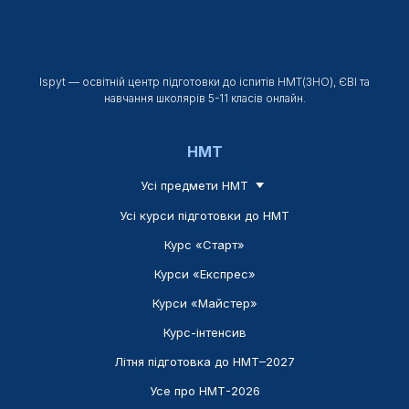
Ispyt — освітній центр підготовки до іспитів НМТ(ЗНО), ЄВІ та
навчання школярів 5-11 класів онлайн.
НМТ
Усі предмети НМТ
Усі курси підготовки до НМТ
Курс «Старт»
Курси «Експрес»
Курси «Майстер»
Курс-інтенсив
Літня підготовка до НМТ–2027
Усе про НМТ-2026