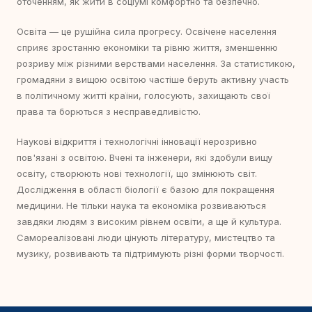
оточенням, як жити в соціумі комфортно та безпечно.
Освіта — це рушійна сила прогресу. Освічене населення
сприяє зростанню економіки та рівню життя, зменшенню
розриву між різними верствами населення. За статистикою,
громадяни з вищою освітою частіше беруть активну участь
в політичному житті країни, голосують, захищають свої
права та борються з несправедливістю.
Наукові відкриття і технологічні інновації нерозривно
пов'язані з освітою. Вчені та інженери, які здобули вищу
освіту, створюють нові технології, що змінюють світ.
Дослідження в області біології є базою для покращення
медицини. Не тільки наука та економіка розвиваються
завдяки людям з високим рівнем освіти, а ще й культура.
Самореалізовані люди цінують літературу, мистецтво та
музику, розвивають та підтримують різні форми творчості.