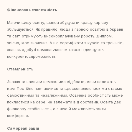
Фінансова незалежність
Маючи вищу освіту, шанси збудувати кращу кар’єру
збільшуються. Як правило, люди з гарною освітою в Україні
та світі отримують високооплачувану роботу. Диплом,
звісно, має значення. А ще сертифікати з курсів та тренінгів,
знання, здобуті самонавчанням також підвищують
конкурентоспроможність.
Стабільність
Знання та навички неможливо відібрати, вони належать
вам. Постійно навчаючись та вдосконалюючись ми стаємо
самостійними та незалежними. Освічена особистість може
покластися на себе, не залежати від обставин. Освіта дає
фінансову стабільність, а з нею й можливість жити
комфортно.
Самореалізація