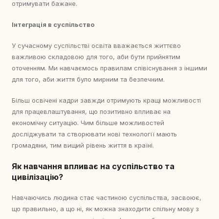
отримувати бажане.
Інтеграція в суспільство
У сучасному суспільстві освіта вважається життєво
важливою складовою для того, аби бути прийнятим
оточенням. Ми навчаємось правилам співіснування з іншими
для того, аби життя було мирним та безпечним.
Більш освічені кадри завжди отримують кращі можливості
для працевлаштування, що позитивно впливає на
економічну ситуацію. Чим більше можливостей
досліджувати та створювати нові технології мають
громадяни, тим вищий рівень життя в країні.
Як навчання впливає на суспільство та
цивілізацію?
Навчаючись людина стає частиною суспільства, засвоює,
що правильно, а що ні, як можна знаходити спільну мову з