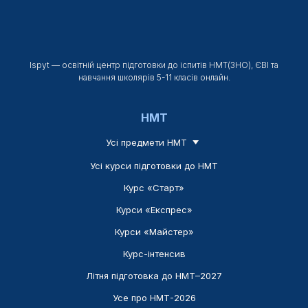
Ispyt — освітній центр підготовки до іспитів НМТ(ЗНО), ЄВІ та
навчання школярів 5-11 класів онлайн.
НМТ
Усі предмети НМТ
Усі курси підготовки до НМТ
Курс «Старт»
Курси «Експрес»
Курси «Майстер»
Курс-інтенсив
Літня підготовка до НМТ–2027
Усе про НМТ-2026