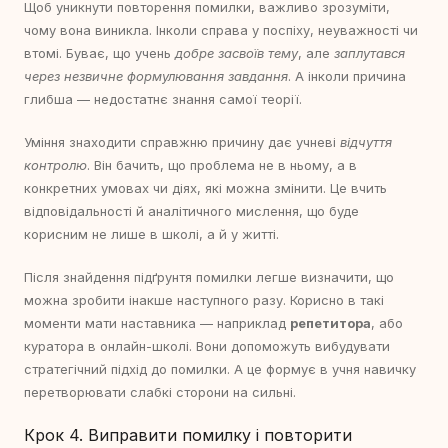
Щоб уникнути повторення помилки, важливо зрозуміти,
чому вона виникла. Інколи справа у поспіху, неуважності чи
втомі. Буває, що учень
добре засвоїв тему
, але
заплутався
через незвичне формулювання завдання
. А інколи причина
глибша — недостатнє знання самої теорії.
Уміння знаходити справжню причину дає учневі
відчуття
контролю
. Він бачить, що проблема не в ньому, а в
конкретних умовах чи діях, які можна змінити. Це вчить
відповідальності й аналітичного мислення, що буде
корисним не лише в школі, а й у житті.
Після знайдення підґрунтя помилки легше визначити, що
можна зробити інакше наступного разу. Корисно в такі
моменти мати наставника — наприклад
репетитора
, або
куратора в онлайн-школі. Вони допоможуть вибудувати
стратегічний підхід до помилки. А це формує в учня навичку
перетворювати слабкі сторони на сильні.
Крок 4. Виправити помилку і повторити