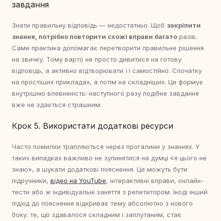
завдання
Знати правильну відповідь — недостатньо. Щоб
закріпити
знання, потрібно повторити схожі вправи багато
разів.
Саме практика допомагає перетворити правильне рішення
на звичку. Тому варто не просто дивитися на готову
відповідь, а активно відтворювати її самостійно. Спочатку
на простіших прикладах, а потім на складніших. Це формує
внутрішню впевненість: наступного разу подібне завдання
вже не здається страшним.
Крок 5. Використати додаткові ресурси
Часто помилки трапляються через прогалини у знаннях. У
таких випадках важливо не зупинятися на думці «я цього не
знаю», а шукати додаткові пояснення. Це можуть бути
підручники,
відео на YouTube
, інтерактивні вправи, онлайн-
тести або ж індивідуальні заняття з репетитором. Іноді інший
підхід до пояснення відкриває тему абсолютно з нового
боку: те, що здавалося складним і заплутаним, стає