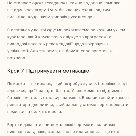
Це створює
ефект «сходинок»
: кожна подолана помилка —
ще один крок угору. І чим більше цих сходинок, тим
сильніша внутрішня мотивація рухатися далі.
В освітньому центрі
Ispyt
ми закріплюємо за кожним учнем
куратора, який комплексно слідкує за прогресом, а
викладачі надають рекомендації щодо покращення
успішності. Адже знаємо, що бачити своє зростання —
важливо.
Крок 7. Підтримувати мотивацію
Помилки — це виклик, який потребує зусиль і терпіння. Іноді
здається, що їх занадто багато. У такі моменти підтримка
батьків і вчителів стає вирішальною. Важливо знайти такого
репетитора для дитини, який заохочуватиме перетворювати
помилки на сильні сторони.
Варто відзначати навіть маленькі перемоги: правильно
виконане завдання, яке раніше не вдавалося, — це вже