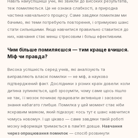
Навіть найуспішніші учні, які звикли до високих результатів,
теж помиляються. Це не ознака слабкості, а природна
частина навчального процесу. Саме завдяки помилкам ми
бачимо, які теми потребують повторення, і отримуємо шанс
стати сильнішими. Якщо навчитися правильно ставитися до
них, навчання стає менш стресовим і більш ефективним.
Чим більше помиляєшся — тим краще вчишся.
Міф чи правда?
Висока успішність серед учнів, які аналізують та
виправляють власні помилки — не міф, а науково
підтверджений факт. Дослідники з різних країн довели: коли
дитина зупиняється, щоб зрозуміти, чому саме щось пішло
не так, її мозок починає працювати активніше і засвоює
знання набагато глибше. Помилка у цей момент стає ніби
яскравим маяком, який підказує: «ось тут є шанс навчитися
чомусь новому». І що цікаво — саме завдяки такій роботі
мозку інформація тримається в пам’яті довше.
Навчання
через опрацювання помилок
— спосіб розвинути