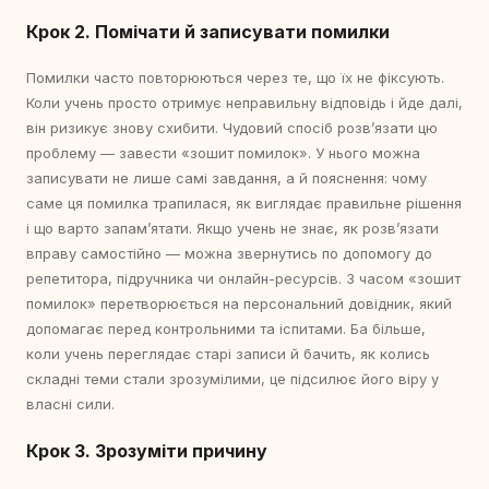
Крок 2. Помічати й записувати помилки
Помилки часто повторюються через те, що їх не фіксують.
Коли учень просто отримує неправильну відповідь і йде далі,
він ризикує знову схибити. Чудовий спосіб розвʼязати цю
проблему — завести «зошит помилок». У нього можна
записувати не лише самі завдання, а й пояснення: чому
саме ця помилка трапилася, як виглядає правильне рішення
і що варто запам’ятати. Якщо учень не знає, як розвʼязати
вправу самостійно — можна звернутись по допомогу до
репетитора, підручника чи онлайн-ресурсів. З часом «зошит
помилок» перетворюється на персональний довідник, який
допомагає перед контрольними та іспитами. Ба більше,
коли учень переглядає старі записи й бачить, як колись
складні теми стали зрозумілими, це підсилює його віру у
власні сили.
Крок 3. Зрозуміти причину