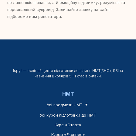
не лише якісні знання, а й емоційну підтримку, розуміння та
персональний супровід. Залишайте заявку на сайті -
підберемо вам репетитора.
Ispyt — освітній центр підготовки до іспитів НМТ(ЗНО), ЄВІ та
навчання школярів 5-11 класів онлайн.
НМТ
Усі предмети НМТ
Усі курси підготовки до НМТ
Курс «Старт»
Курси «Експрес»