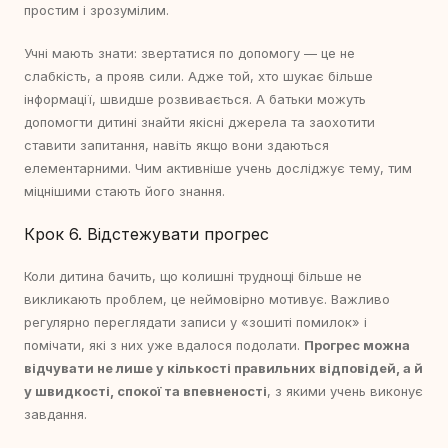
простим і зрозумілим.
Учні мають знати: звертатися по допомогу — це не
слабкість, а прояв сили. Адже той, хто шукає більше
інформації, швидше розвивається. А батьки можуть
допомогти дитині знайти якісні джерела та заохотити
ставити запитання, навіть якщо вони здаються
елементарними. Чим активніше учень досліджує тему, тим
міцнішими стають його знання.
Крок 6. Відстежувати прогрес
Коли дитина бачить, що колишні труднощі більше не
викликають проблем, це неймовірно мотивує. Важливо
регулярно переглядати записи у «зошиті помилок» і
помічати, які з них уже вдалося подолати.
Прогрес можна
відчувати не лише у кількості правильних відповідей, а й
у швидкості, спокої та впевненості
, з якими учень виконує
завдання.