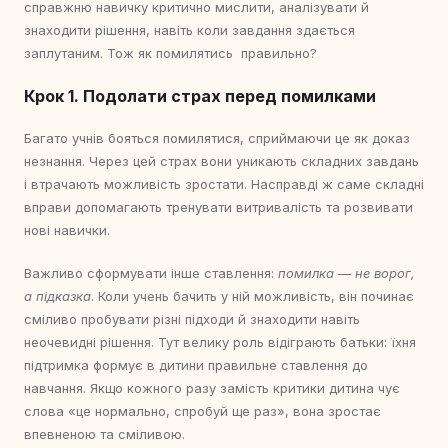
справжню навичку критично мислити, аналізувати й
знаходити рішення, навіть коли завдання здається
заплутаним. Тож як помилятись правильно?
Крок 1. Подолати страх перед помилками
Багато учнів бояться помилятися, сприймаючи це як доказ
незнання. Через цей страх вони уникають складних завдань
і втрачають можливість зростати. Насправді ж саме складні
вправи допомагають тренувати витривалість та розвивати
нові навички.
Важливо сформувати інше ставлення:
помилка — не ворог,
а підказка
. Коли учень бачить у ній можливість, він починає
сміливо пробувати різні підходи й знаходити навіть
неочевидні рішення. Тут велику роль відіграють батьки: їхня
підтримка формує в дитини правильне ставлення до
навчання. Якщо кожного разу замість критики дитина чує
слова «це нормально, спробуй ще раз», вона зростає
впевненою та сміливою.