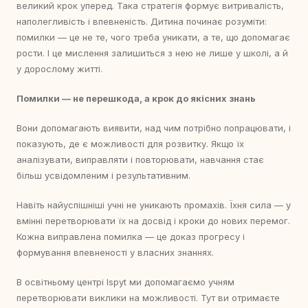
великий крок уперед. Така стратегія формує витривалість,
наполегливість і впевненість. Дитина починає розуміти:
помилки — це не те, чого треба уникати, а те, що допомагає
рости. І це мислення залишиться з нею не лише у школі, а й
у дорослому житті.
Помилки — не перешкода, а крок до якісних знань
Вони допомагають виявити, над чим потрібно попрацювати, і
показують, де є можливості для розвитку. Якщо їх
аналізувати, виправляти і повторювати, навчання стає
більш усвідомленим і результативним.
Навіть найуспішніші учні не уникають промахів. Їхня сила — у
вмінні перетворювати їх на досвід і кроки до нових перемог.
Кожна виправлена помилка — це доказ прогресу і
формування впевненості у власних знаннях.
В освітньому центрі Ispyt ми допомагаємо учням
перетворювати виклики на можливості. Тут ви отримаєте