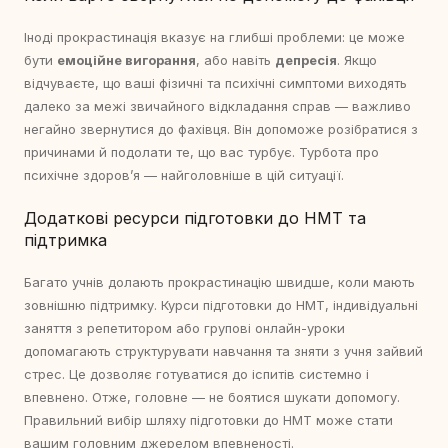
Іноді прокрастинація вказує на глибші проблеми: це може
бути
емоційне вигорання
, або навіть
депресія
. Якщо
відчуваєте, що ваші фізичні та психічні симптоми виходять
далеко за межі звичайного відкладання справ — важливо
негайно звернутися до фахівця. Він допоможе розібратися з
причинами й подолати те, що вас турбує. Турбота про
психічне здоров’я — найголовніше в цій ситуації.
Додаткові ресурси підготовки до НМТ та
підтримка
Багато учнів долають прокрастинацію швидше, коли мають
зовнішню підтримку. Курси підготовки до НМТ, індивідуальні
заняття з репетитором або групові онлайн-уроки
допомагають структурувати навчання та зняти з учня зайвий
стрес. Це дозволяє готуватися до іспитів системно і
впевнено. Отже, головне — не боятися шукати допомогу.
Правильний вибір шляху підготовки до НМТ може стати
вашим головним джерелом впевненості.