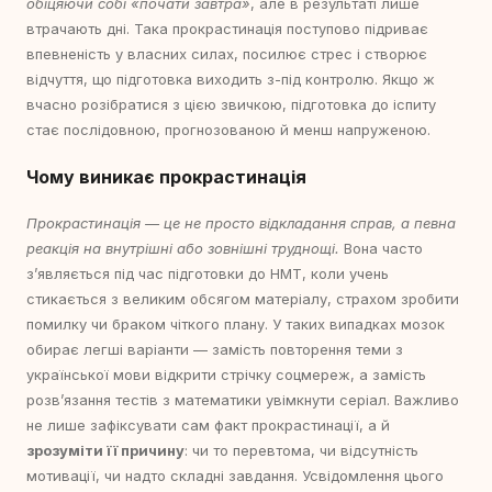
обіцяючи собі «почати завтра»
, але в результаті лише
втрачають дні. Така прокрастинація поступово підриває
впевненість у власних силах, посилює стрес і створює
відчуття, що підготовка виходить з-під контролю. Якщо ж
вчасно розібратися з цією звичкою, підготовка до іспиту
стає послідовною, прогнозованою й менш напруженою.
Чому виникає прокрастинація
Прокрастинація — це не просто відкладання справ, а певна
реакція на внутрішні або зовнішні труднощі.
Вона часто
з’являється під час підготовки до НМТ, коли учень
стикається з великим обсягом матеріалу, страхом зробити
помилку чи браком чіткого плану. У таких випадках мозок
обирає легші варіанти — замість повторення теми з
української мови відкрити стрічку соцмереж, а замість
розв’язання тестів з математики увімкнути серіал. Важливо
не лише зафіксувати сам факт прокрастинації, а й
зрозуміти її причину
: чи то перевтома, чи відсутність
мотивації, чи надто складні завдання. Усвідомлення цього