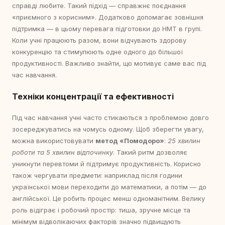
справді любите. Такий підхід — справжнє поєднання
«приємного з корисним». Додатково допомагає зовнішня
підтримка — в цьому перевага підготовки до НМТ в групі.
Коли учні працюють разом, вони відчувають здорову
конкуренцію та стимулюють одне одного до більшої
продуктивності. Важливо знайти, що мотивує саме вас під
час навчання.
Техніки концентрації та ефективності
Під час навчання учні часто стикаються з проблемою довго
зосереджуватись на чомусь одному. Щоб зберегти увагу,
можна використовувати
метод «Помодоро»
:
25 хвилин
роботи та 5 хвилин відпочинку
. Такий ритм дозволяє
уникнути перевтоми й підтримує продуктивність. Корисно
також чергувати предмети: наприклад після години
української мови переходити до математики, а потім — до
англійської. Це робить процес менш одноманітним. Велику
роль відіграє і робочий простір: тиша, зручне місце та
мінімум відволікаючих факторів значно підвищують