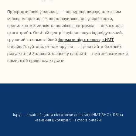
Прокрастинація у навчанні — поширене явище, але з ним
можна впоратися. Чітке планування, регулярні кроки,
правильна мотивація та зовнішня підтримка — ось що для
цього треба. Освітній центр Ispyt пропонує індивідуальний,
груповий та самостійний
формати підготовки до НМТ
онлайн. Готуйтеся, як вам зручно — і досягайте бажаних
результатів! Залишайте заявку на сайті — і ми звʼяжемось з
вами, щоб проконсультувати.
Ispyt — освітній центр підготовки до іспитів НМТ(ЗНО), ЄВІ та
навчання школярів 5-11 класів онлайн.