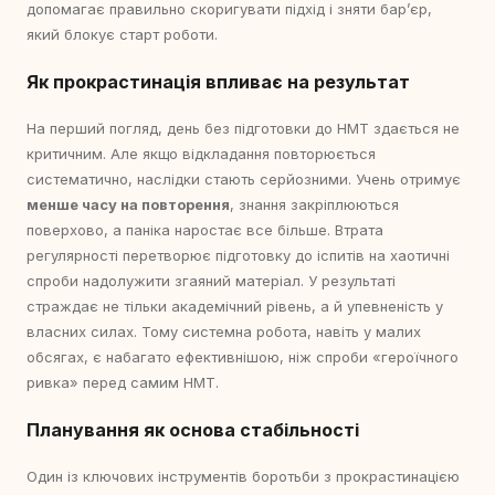
допомагає правильно скоригувати підхід і зняти бар’єр,
який блокує старт роботи.
Як прокрастинація впливає на результат
На перший погляд, день без підготовки до НМТ здається не
критичним. Але якщо відкладання повторюється
систематично, наслідки стають серйозними. Учень отримує
менше часу на повторення
, знання закріплюються
поверхово, а паніка наростає все більше. Втрата
регулярності перетворює підготовку до іспитів на хаотичні
спроби надолужити згаяний матеріал. У результаті
страждає не тільки академічний рівень, а й упевненість у
власних силах. Тому системна робота, навіть у малих
обсягах, є набагато ефективнішою, ніж спроби «героїчного
ривка» перед самим НМТ.
Планування як основа стабільності
Один із ключових інструментів боротьби з прокрастинацією