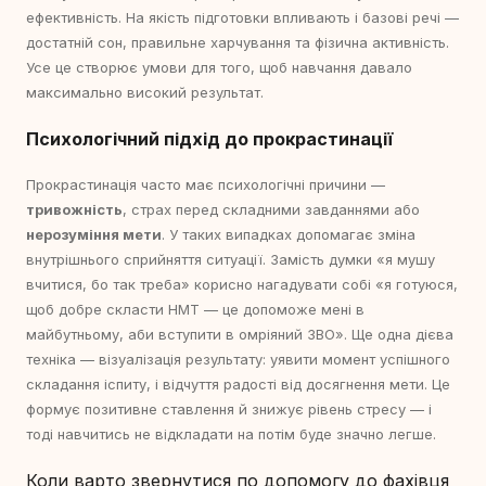
ефективність. На якість підготовки впливають і базові речі —
достатній сон, правильне харчування та фізична активність.
Усе це створює умови для того, щоб навчання давало
максимально високий результат.
Психологічний підхід до прокрастинації
Прокрастинація часто має психологічні причини —
тривожність
, страх перед складними завданнями або
нерозуміння мети
. У таких випадках допомагає зміна
внутрішнього сприйняття ситуації. Замість думки «я мушу
вчитися, бо так треба» корисно нагадувати собі «я готуюся,
щоб добре скласти НМТ — це допоможе мені в
майбутньому, аби вступити в омріяний ЗВО». Ще одна дієва
техніка — візуалізація результату: уявити момент успішного
складання іспиту, і відчуття радості від досягнення мети. Це
формує позитивне ставлення й знижує рівень стресу — і
тоді навчитись не відкладати на потім буде значно легше.
Коли варто звернутися по допомогу до фахівця