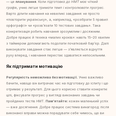
— це
планування
. Коли
підготовка до НМТ має чіткий
графік
, учню
легше тримати темп і контролювати прогрес
.
Варто ділити навчання на невеликі завдання: не просто
«повторити українську», а, наприклад, «розібрати 5 правил
орфографії» чи «розв’язати 10 тестових завдань». Така
конкретизація робить навчання зрозумілим і досяжним.
Добре працює й техніка «малих кроків»: навіть 15–20 хвилин
з таймером допомагають подолати початковий бар’єр. Далі
виконувати завдання стає легше — зʼявляється відчуття
руху вперед, і навчання перестає здаватися непосильним.
Як підтримати мотивацію
Регулярність неможлива без мотивації.
Учню важливо
бачити, навіщо він витрачає час на підготовку до іспиту і що
отримає у результаті. Для цього корисно ставити конкретні
цілі, фіксувати прогрес у вигляді виконаних завдань чи
пройдених тестів НМТ.
Памʼятайте:
кожен маленький успіх
— вже досягнення. Добре працює система винагород: після
виконаної вправи можна порадувати себе чимось, що ви