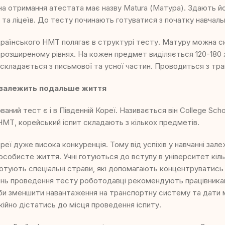
на отримання атестата має назву Matura (Матура). Здають й
 та ліцеїв. До тесту починають готуватися з початку навчаль
українського НМТ полягає в структурі тесту. Матуру можна с
 розширеному рівнях. На кожен предмет виділяється 120-180 
т складається з письмової та усної частин. Проводиться з тра
о залежить подальше життя
аний тест є і в Південній Кореї. Називається він College Schola
і НМТ, корейський іспит складають з кількох предметів.
ореї дуже висока конкуренція. Тому від успіхів у навчанні за
, особисте життя. Учні готуються до вступу в університет кіль
отують спеціальні страви, які допомагають концентруватись
день проведення тесту роботодавці рекомендують працівника
 аби зменшити навантаження на транспортну систему та дати
кійно дістатись до місця проведення іспиту.