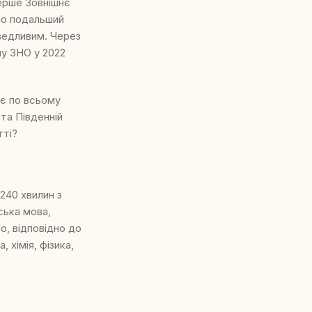
перше Зовнішнє
ло подальший
аведливим. Через
ну ЗНО у 2022
ує по всьому
 та Південній
тті?
240 хвилин з
ська мова,
о, відповідно до
 хімія, фізика,