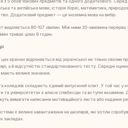
я з 5 обов'язкових предметів та одного додаткового. Серед
ська та англійська мови, історія Кореї, математика, природо
тво. Додатковий предмет — це іноземна мова на вибір.
 виділяється 80-107 хвилин. Між ними 20-хвилинна перерва 
мен триває цілих 8 годин.
дії
 цих країнах відрізняється від української не тільки своїми п
рі, а й відсутністю стандартизованого тесту. Середні оцінки 
 мають велике значення.
 та коледжів складають єдиний
випускний
іспит. У той час у
и та університетах є власні співбесіди та вступні екзамени. 
уть вимагати написання мотиваційного листа або надання р
истеми є велике навантаження на школярів, які хотіли спробув
их закладах.