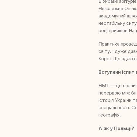
В Україні абітур
Незалежне Оцінюв
академічний шлях
нестабільну ситу
році прийшов На
Практика проведе
світу. І дуже дав
Кореї. Що здають
Вступний іспит 
НМТ — це онлайн 
перервою між бло
історія України 
спеціальності. Се
географія.
А як у Польщі?