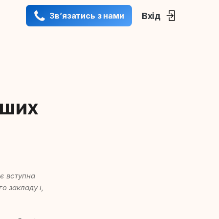
Вхід
Звʼязатись з нами
нших
 є вступна
о закладу і,