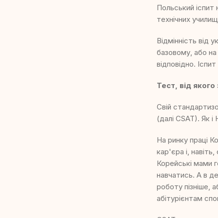
Польський іспит 
технічних училищ
Відмінність від 
базовому, або на
відповідно. Іспи
Тест, від яког
Свій стандартизов
(далі CSAT). Як 
На ринку праці К
кар'єра і, навіть
Корейські мами г
навчатись. А в 
роботу пізніше,
абітурієнтам спо