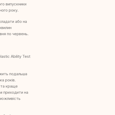
ого випускники
ного року.
кладати або на
хвилин
вня по червень.
stic Ability Test
лежить подальша
ка років.
 та краще
м приходити на
 можливість