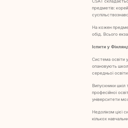
CSAT складаєтьс
предметів: корей
суспільствознавс
На кожен предмет
обід. Всього екза
Іспити у Фінлян
Система освіти у
опановують школя
середньої освіти
Випускники шкіл
професійної освіт
університети мож
Недоліком цієї с
кількох навчальн