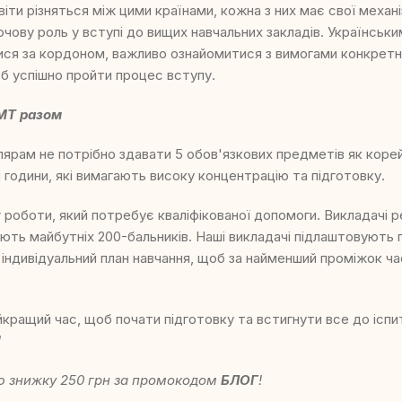
іти різняться між цими країнами, кожна з них має свої механ
лючову роль у вступі до вищих навчальних закладів. Українськи
ся за кордоном, важливо ознайомитися з вимогами конкретно
б успішно пройти процес вступу.
МТ разом
лярам не потрібно здавати 5 обов'язкових предметів як кор
 години, які вимагають високу концентрацію та підготовку.
 роботи, який потребує кваліфікованої допомоги. Викладачі 
ують майбутніх 200-бальників. Наші викладачі підлаштовують 
 індивідуальний план навчання, щоб за найменший проміжок ч
кращий час, щоб почати підготовку та встигнути все до іспи
!
ю знижку 250 грн за промокодом
БЛОГ
!