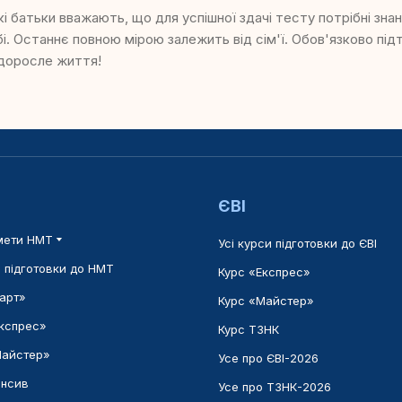
кі батьки вважають, що для успішної здачі тесту потрібні знан
бі. Останнє повною мірою залежить від сім'ї. Обов'язково пі
 доросле життя!
ЄВІ
мети НМТ
Усі курси підготовки до ЄВІ
и підготовки до НМТ
Курс «Експрес»
арт»
Курс «Майстер»
Експрес»
Курс ТЗНК
Майстер»
Усе про ЄВІ-2026
енсив
Усе про ТЗНК-2026