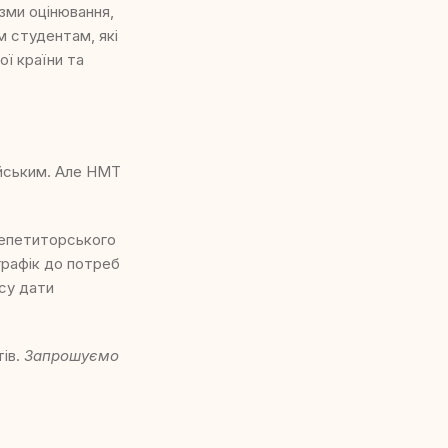
ізми оцінювання,
м студентам, які
ї країни та
ейським. Але НМТ
репетиторського
графік до потреб
асу дати
тів.
Запрошуємо