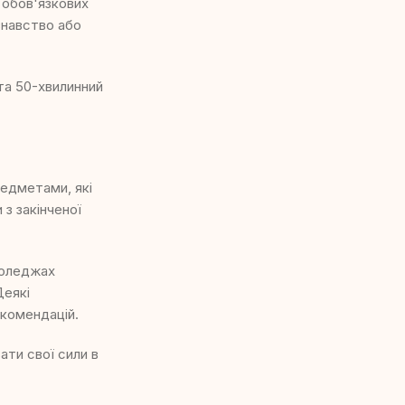
 обов'язкових
знавство або
та 50-хвилинний
редметами, які
з закінченої
 коледжах
Деякі
екомендацій.
ати свої сили в