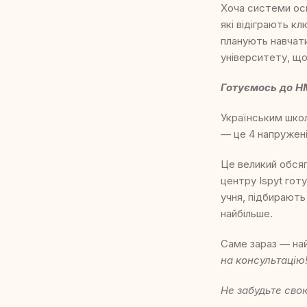
Хоча системи осв
які відіграють к
планують навчати
університету, що
Готуємось до Н
Українським шко
— це 4 напружені
Це великий обсяг
центру Ispyt гот
учня, підбирають
найбільше.
Саме зараз — най
на консультацію
Не забудьте сво