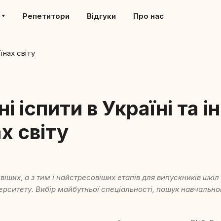
Репетитори
Відгуки
Про нас
і іспити в Україні та і
х світу
іших, а з тим і найстресовіших етапів для випускників шкіл
ерситету. Вибір майбутньої спеціальності, пошук навчальног