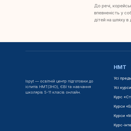
До речі, корейсь
впевненість у со
дітей на шляху в
НМТ
Усі пред
Ispyt — освітній центр підготовки до
іспитів НМТ(ЗНО), ЄВІ та навчання
Усі курс
школярів 5-11 класів онлайн.
Курс «Ст
Курси «
Курси «
Курс-інт