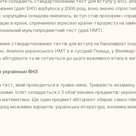
ієнти складають стандартизований тест для вступу у ВНЗ. В
ання (далі ЗНО) відбулося у 2006 році, воно значно спрости
: корупційна складова знизилась, вступ став прозорим і спр
ацію в країні, спричиненої агресією країни-терориста на замі
ціональний мультипредметний тест (далі НМТ).
ння стандартизованих тестів для вступу на бакалавріат існ
но. Аналоги українського НМТ є в сусідній Польщі, у Фінляндії
 абітурієнти та як готуються до цього важливого етапу в жи
в українські ВНЗ
тест, який проводиться в травні-липні. Тривалість екзамену 
ками. Іспит складається з 3 обов'язкових предметів: україн
та математика. Ще один предмет абітурієнт обирає самостійн
ред можливих варіантів: українська література, іноземна мова,